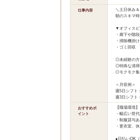
＼土日休み＆
仕事内容
朝のスキマ時
▼オフィスビ
・廊下や階段
・掃除機掛け
・ゴミ回収 
◎未経験の方
◎特殊な清掃
◎モクモク集
＜月収例＞
週5日シフト：1
週3日シフト：5
【職場環境】
おすすめポ
・幅広い世代
イント
・制服貸与あ
・更衣室、休
●日払いOK