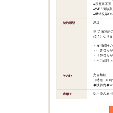
●履歴書不要
●WEB面談
●職場見学O
派遣
契約形態
※ 労働契約
必須となりま
・雇用保険の
・生業収入が
・世帯収入が
・六〇歳以上
完全禁煙
その他
《時給1,4
◆扶養内◆W
採用後の雇用
雇用主