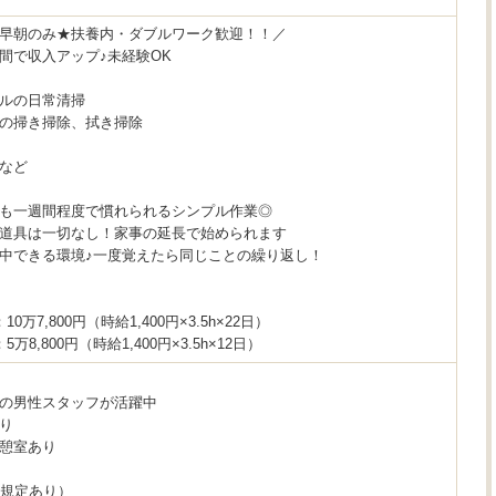
早朝のみ★扶養内・ダブルワーク歓迎！！／
間で収入アップ♪未経験OK
ルの日常清掃
の掃き掃除、拭き掃除
など
も一週間程度で慣れられるシンプル作業◎
道具は一切なし！家事の延長で始められます
中できる環境♪一度覚えたら同じことの繰り返し！
0万7,800円（時給1,400円×3.5h×22日）
万8,800円（時給1,400円×3.5h×12日）
の男性スタッフが活躍中
り
憩室あり
（規定あり）