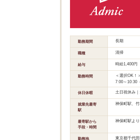
長期
勤務期間
清掃
職種
時給1,400
給与
＜選択OK！＞6
勤務時間
7:00～10:
土日祝休み｜
休日休暇
神保町駅、竹
就業先最寄
駅
神保町駅より
最寄駅から
手段・時間
東京都千代田
勤務地