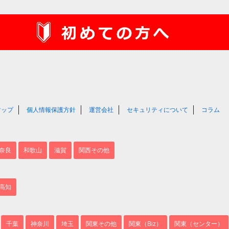
マップ
個人情報保護方針
運営会社
セキュリティについて
コラム
奈良
和歌山
滋賀
関西その他
高知
千葉
神奈川
埼玉
関東その他
関東（Biz）
関東（センター）