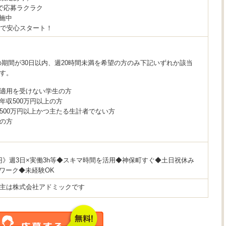
で応募ラクラク
実施中
Kで安心スタート！
の期間が30日以内、週20時間未満を希望の方のみ下記いずれか該当
す。
適用を受けない学生の方
年収500万円以上の方
500万円以上かつ主たる生計者でない方
の方
00円》週3日×実働3h等◆スキマ時間を活用◆神保町すぐ◆土日祝休み
ワーク◆未経験OK
主は株式会社アドミックです