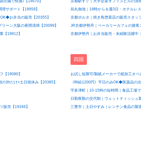
完備で快適♪【14670】
京都駅すぐ｜大手企業オフィスビルの清掃
理サポート【19959】
烏丸御池｜18時から＆週3日・ホテルレス
OK◆お弁当の販売【20355】
京都ポルタ｜焼き鳥惣菜店の販売スタッフ【
グリーン大阪の夜間清掃【20099】
JR京都伊勢丹｜ベーカリーカフェの接客ス
【19812】
京都伊勢丹｜お弁当販売・未経験活躍中【1
四国
【19080】
お試し短期可/製紙メーカーで紙加工オペレ
3hだけ×土日祝休み【20385】
《時給1200円》平日のみOK◆医薬品の出
宇多津町｜10-15時の短時間｜食品工場で
日勤夜勤の交代制｜ウェットティッシュ製造
販売【19346】
三豊市｜土日やすみ｜レンチン食品の製造ス