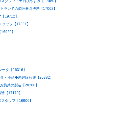
スタッフ・土日祝やすみ【17480】
トランでの調理器具洗浄【17062】
19712】
タッフ【17391】
6929】
ータ【16316】
荷・検品◆未経験歓迎【20382】
お惣菜の製造【20288】
【17179】
タッフ【16906】