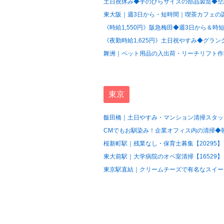
土日祝休み◆手のひらサイズの部品製造◆空調
東大阪｜週3日から・短時間｜喫茶カフェの調
《時給1,550円》阪急梅田◆週3日から＆時短
《夜勤時給1,625円》土日祝やすみ◆グラン
舞洲｜ペット用品の入出荷・リーチリフト作業
東京
飯田橋｜土日やすみ・マンション清掃スタッフ
CMでもお馴染み！企業オフィス内の清掃◆朝の
桜新町駅｜残業なし・保育士募集【20295】
東大前駅｜大学病院のオペ室清掃【16529】
東京駅直結｜クリームチーズで有名なスイーツ