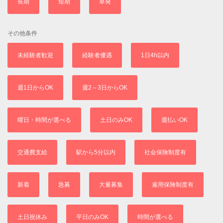
長期
短期
単発
その他条件
未経験者歓迎
経験者優遇
1日4h以内
週1日からOK
週2～3日からOK
曜日・時間が選べる
土日のみOK
週払いOK
交通費支給
駅から5分以内
社会保険制度有
新着
急募
大量募集
雇用保険制度有
土日祝休み
平日のみOK
時間が選べる