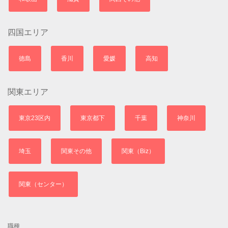
四国エリア
徳島
香川
愛媛
高知
関東エリア
東京23区内
東京都下
千葉
神奈川
埼玉
関東その他
関東（Biz）
関東（センター）
職種