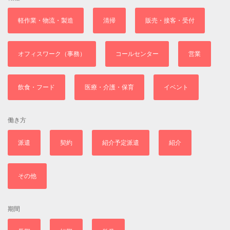
軽作業・物流・製造
清掃
販売・接客・受付
オフィスワーク（事務）
コールセンター
営業
飲食・フード
医療・介護・保育
イベント
働き方
派遣
契約
紹介予定派遣
紹介
その他
期間