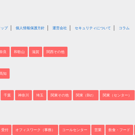
マップ
個人情報保護方針
運営会社
セキュリティについて
コラム
奈良
和歌山
滋賀
関西その他
高知
千葉
神奈川
埼玉
関東その他
関東（Biz）
関東（センター）
・受付
オフィスワーク（事務）
コールセンター
営業
飲食・フード