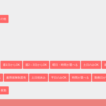
その他
週1日からOK
週2～3日からOK
曜日・時間が選べる
土日のみOK
集
雇用保険制度有
土日祝休み
平日のみOK
時間が選べる
勤務日が
夜勤