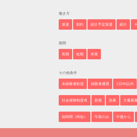
働き方
派遣
契約
紹介予定派遣
紹介
期間
長期
短期
単発
その他条件
未経験者歓迎
経験者優遇
1日4h以内
社会保険制度有
新着
急募
大量募
短時間（時短）
午前のみ
午後から