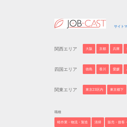
サイト
関西エリア
大阪
京都
兵庫
四国エリア
徳島
香川
愛媛
関東エリア
東京23区内
東京都下
職種
軽作業・物流・製造
清掃
販売・接客