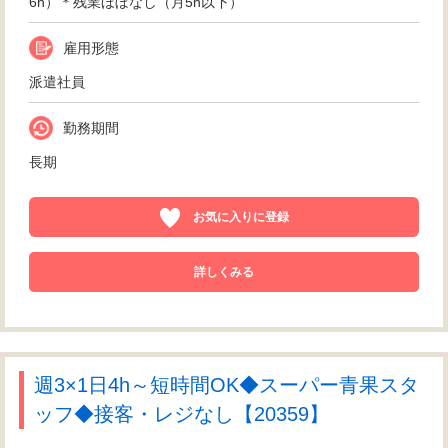
6h）＊残業ほぼなし（月5h以下）
雇用形態
派遣社員
勤務期間
長期
お気に入りに登録
詳しくみる
週3×1日4h～短時間OK◆スーパー青果スタ
ッフ◆接客・レジなし【20359】