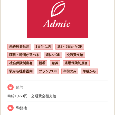
未経験者歓迎
1日4h以内
週2～3日からOK
曜日・時間が選べる
週払いOK
交通費支給
社会保険制度有
新着
急募
雇用保険制度有
駅から徒歩圏内
ブランクOK
午前のみ
午後から
給与
時給1,450円 交通費全額支給
勤務地