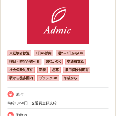
未経験者歓迎
1日4h以内
週2～3日からOK
曜日・時間が選べる
週払いOK
交通費支給
社会保険制度有
新着
急募
雇用保険制度有
駅から徒歩圏内
ブランクOK
午後から
給与
時給1,450円 交通費全額支給
勤務地