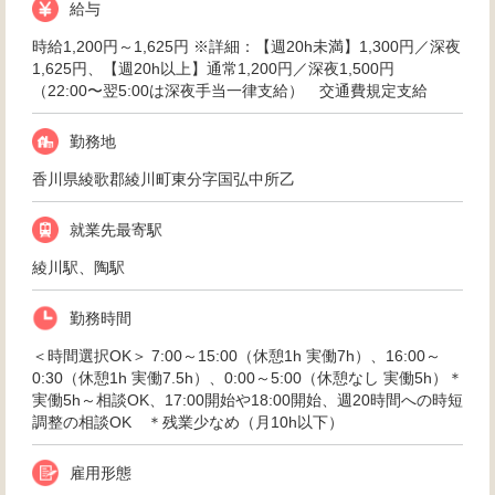
給与
時給1,200円～1,625円 ※詳細：【週20h未満】1,300円／深夜
1,625円、【週20h以上】通常1,200円／深夜1,500円
（22:00〜翌5:00は深夜手当一律支給） 交通費規定支給
勤務地
香川県綾歌郡綾川町東分字国弘中所乙
就業先最寄駅
綾川駅、陶駅
勤務時間
＜時間選択OK＞ 7:00～15:00（休憩1h 実働7h）、16:00～
0:30（休憩1h 実働7.5h）、0:00～5:00（休憩なし 実働5h）＊
実働5h～相談OK、17:00開始や18:00開始、週20時間への時短
調整の相談OK ＊残業少なめ（月10h以下）
雇用形態