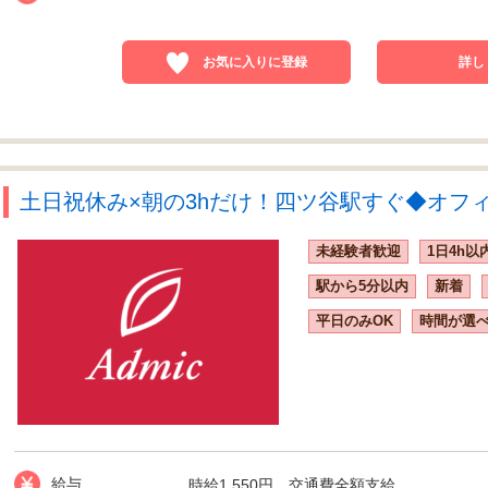
お気に入りに登録
詳し
土日祝休み×朝の3hだけ！四ツ谷駅すぐ◆オフィス
未経験者歓迎
1日4h以
駅から5分以内
新着
平日のみOK
時間が選
給与
時給1,550円 交通費全額支給