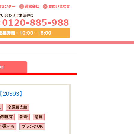
順
20393】
K
交通費支給
険制度有
新着
急募
が選べる
ブランクOK