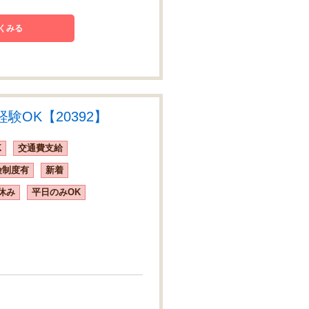
くみる
OK【20392】
K
交通費支給
険制度有
新着
休み
平日のみOK