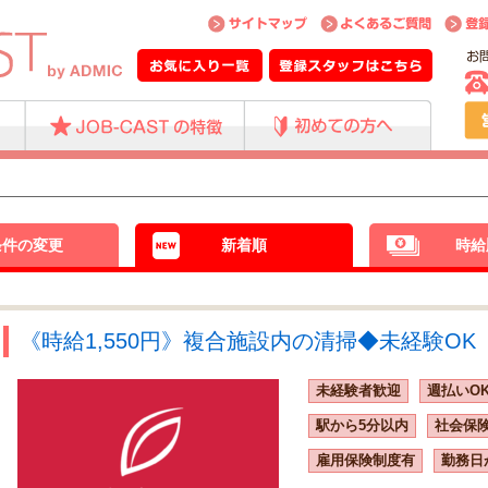
条件の変更
新着順
時給
《時給1,550円》複合施設内の清掃◆未経験OK【
未経験者歓迎
週払いO
駅から5分以内
社会保
雇用保険制度有
勤務日