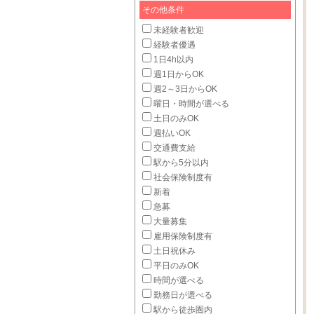
その他条件
未経験者歓迎
経験者優遇
1日4h以内
週1日からOK
週2～3日からOK
曜日・時間が選べる
土日のみOK
週払いOK
交通費支給
駅から5分以内
社会保険制度有
新着
急募
大量募集
雇用保険制度有
土日祝休み
平日のみOK
時間が選べる
勤務日が選べる
駅から徒歩圏内