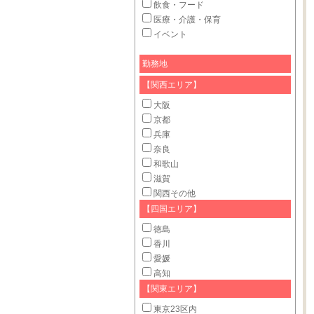
飲食・フード
医療・介護・保育
イベント
勤務地
【関西エリア】
大阪
京都
兵庫
奈良
和歌山
滋賀
関西その他
【四国エリア】
徳島
香川
愛媛
高知
【関東エリア】
東京23区内