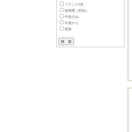
ブランクOK
短時間（時短）
午前のみ
午後から
夜勤