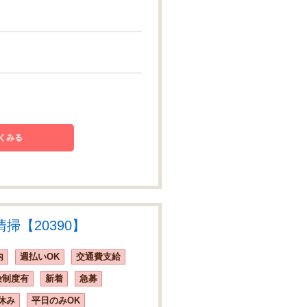
くみる
【20390】
内
週払いOK
交通費支給
険制度有
新着
急募
休み
平日のみOK