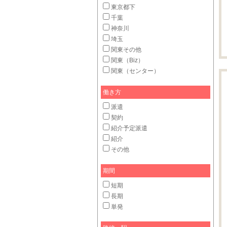
東京都下
千葉
神奈川
埼玉
関東その他
関東（Biz）
関東（センター）
働き方
派遣
契約
紹介予定派遣
紹介
その他
期間
短期
長期
単発