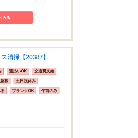
くみる
清掃【20387】
内
週払いOK
交通費支給
急募
土日祝休み
べる
ブランクOK
午前のみ