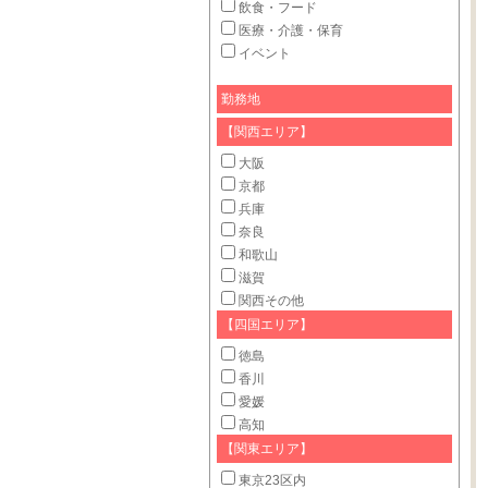
飲食・フード
医療・介護・保育
イベント
勤務地
【関西エリア】
大阪
京都
兵庫
奈良
和歌山
滋賀
関西その他
【四国エリア】
徳島
香川
愛媛
高知
【関東エリア】
東京23区内