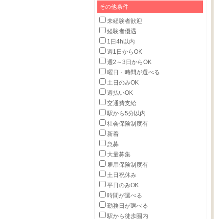
その他条件
未経験者歓迎
経験者優遇
1日4h以内
週1日からOK
週2～3日からOK
曜日・時間が選べる
土日のみOK
週払いOK
交通費支給
駅から5分以内
社会保険制度有
新着
急募
大量募集
雇用保険制度有
土日祝休み
平日のみOK
時間が選べる
勤務日が選べる
駅から徒歩圏内