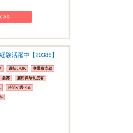
くみる
験活躍中【20388】
内
週払いOK
交通費支給
急募
雇用保険制度有
K
時間が選べる
み