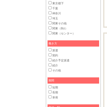
東京都下
千葉
神奈川
埼玉
関東その他
関東（Biz）
関東（センター）
働き方
派遣
契約
紹介予定派遣
紹介
その他
期間
短期
長期
単発