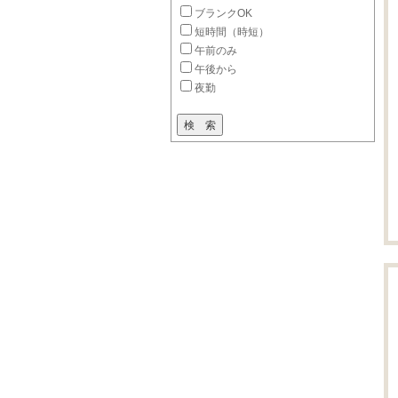
ブランクOK
短時間（時短）
午前のみ
午後から
夜勤