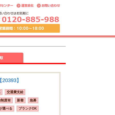
順
20393】
K
交通費支給
険制度有
新着
急募
が選べる
ブランクOK