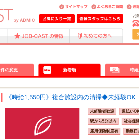
条件の変更
新着順
時給
《時給1,550円》複合施設内の清掃◆未経験OK【
未経験者歓迎
週払いO
駅から5分以内
社会保
雇用保険制度有
勤務日