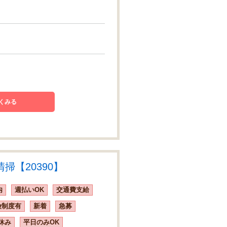
くみる
【20390】
内
週払いOK
交通費支給
険制度有
新着
急募
休み
平日のみOK