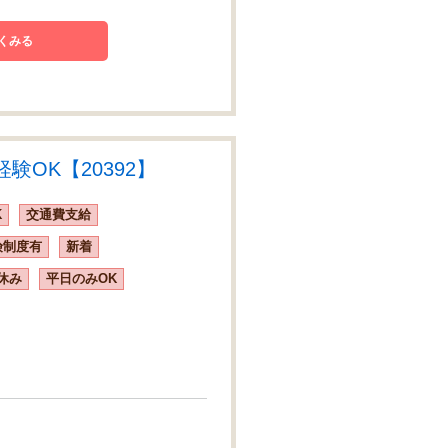
くみる
OK【20392】
K
交通費支給
険制度有
新着
休み
平日のみOK