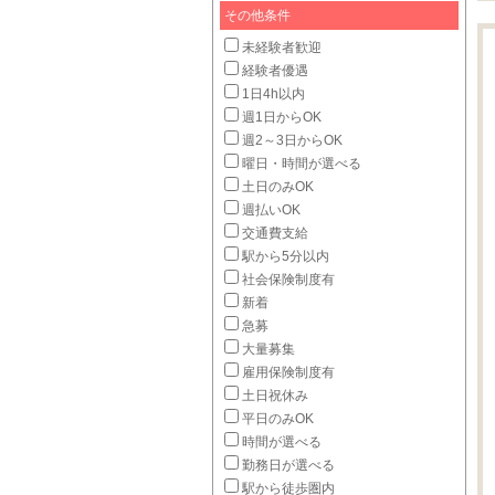
その他条件
未経験者歓迎
経験者優遇
1日4h以内
週1日からOK
週2～3日からOK
曜日・時間が選べる
土日のみOK
週払いOK
交通費支給
駅から5分以内
社会保険制度有
新着
急募
大量募集
雇用保険制度有
土日祝休み
平日のみOK
時間が選べる
勤務日が選べる
駅から徒歩圏内