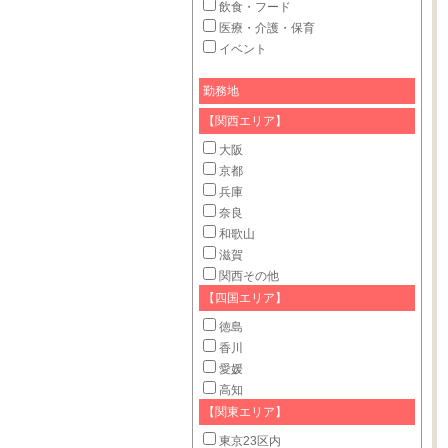
飲食・フード
医療・介護・保育
イベント
勤務地
【関西エリア】
大阪
京都
兵庫
奈良
和歌山
滋賀
関西その他
【四国エリア】
徳島
香川
愛媛
高知
【関東エリア】
東京23区内