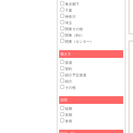
東京都下
千葉
神奈川
埼玉
関東その他
関東（Biz）
関東（センター）
働き方
派遣
契約
紹介予定派遣
紹介
その他
期間
短期
長期
単発