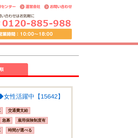
順
女性活躍中【15642】
K
交通費支給
急募
雇用保険制度有
K
時間が選べる