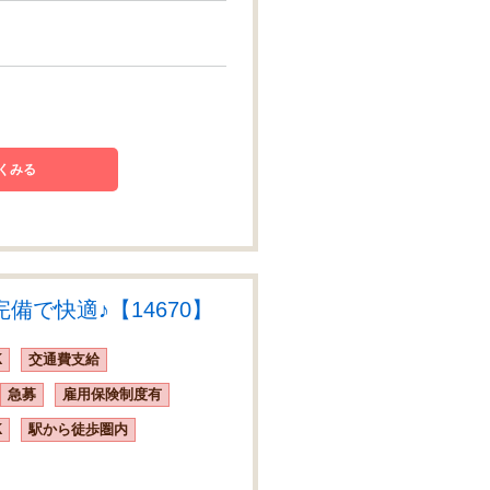
くみる
で快適♪【14670】
K
交通費支給
急募
雇用保険制度有
K
駅から徒歩圏内