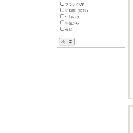
ブランクOK
短時間（時短）
午前のみ
午後から
夜勤