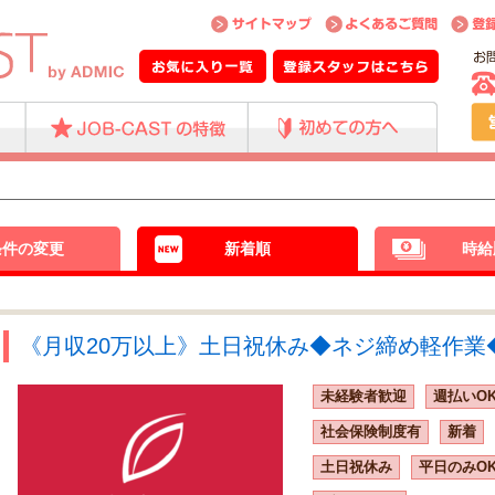
条件の変更
新着順
時給
《月収20万以上》土日祝休み◆ネジ締め軽作業◆
未経験者歓迎
週払いO
社会保険制度有
新着
土日祝休み
平日のみO