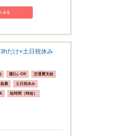
くみる
3hだけ×土日祝休み
内
週払いOK
交通費支給
急募
土日祝休み
K
短時間（時短）