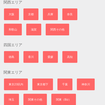
関西エリア
大阪
京都
兵庫
奈良
和歌山
滋賀
関西その他
四国エリア
徳島
香川
愛媛
高知
関東エリア
東京23区内
東京都下
千葉
神奈川
埼玉
関東その他
関東（Biz）