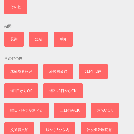
その他
期間
長期
短期
単発
その他条件
未経験者歓迎
経験者優遇
1日4h以内
週1日からOK
週2～3日からOK
曜日・時間が選べる
土日のみOK
週払いOK
交通費支給
駅から5分以内
社会保険制度有