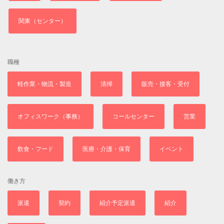
関東（センター）
職種
軽作業・物流・製造
清掃
販売・接客・受付
オフィスワーク（事務）
コールセンター
営業
飲食・フード
医療・介護・保育
イベント
働き方
派遣
契約
紹介予定派遣
紹介