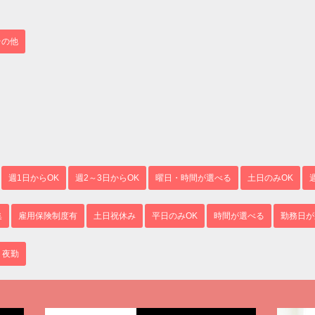
その他
週1日からOK
週2～3日からOK
曜日・時間が選べる
土日のみOK
集
雇用保険制度有
土日祝休み
平日のみOK
時間が選べる
勤務日が
夜勤