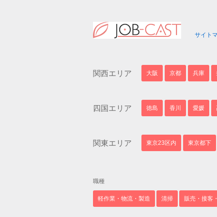
サイト
関西エリア
大阪
京都
兵庫
四国エリア
徳島
香川
愛媛
関東エリア
東京23区内
東京都下
職種
軽作業・物流・製造
清掃
販売・接客