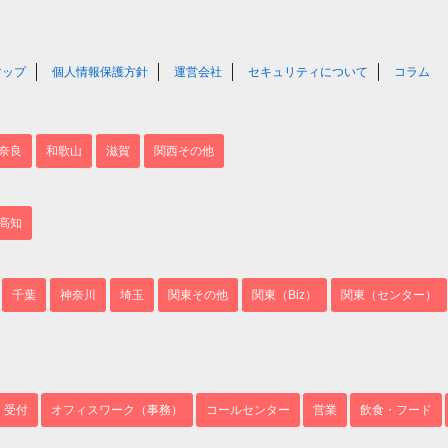
マップ
個人情報保護方針
運営会社
セキュリティについて
コラム
奈良
和歌山
滋賀
関西その他
高知
千葉
神奈川
埼玉
関東その他
関東（Biz）
関東（センター）
・受付
オフィスワーク（事務）
コールセンター
営業
飲食・フード