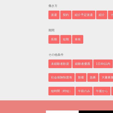
働き方
派遣
契約
紹介予定派遣
紹介
期間
長期
短期
単発
その他条件
未経験者歓迎
経験者優遇
1日4h以内
社会保険制度有
新着
急募
大量募
短時間（時短）
午前のみ
午後から