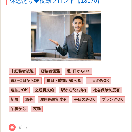
休憩あり◆夜勤フロント【18170】
未経験者歓迎
経験者優遇
週1日からOK
週2～3日からOK
曜日・時間が選べる
土日のみOK
週払いOK
交通費支給
駅から5分以内
社会保険制度有
新着
急募
雇用保険制度有
平日のみOK
ブランクOK
午後から
夜勤
給与