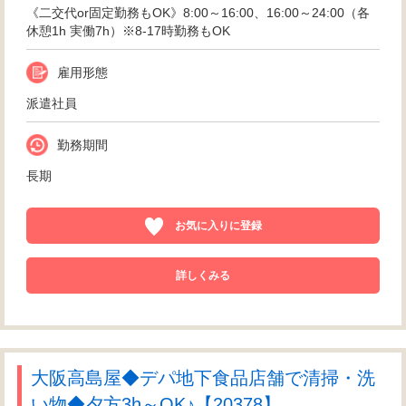
《二交代or固定勤務もOK》8:00～16:00、16:00～24:00（各
休憩1h 実働7h）※8-17時勤務もOK
雇用形態
派遣社員
勤務期間
長期
お気に入りに登録
詳しくみる
大阪高島屋◆デパ地下食品店舗で清掃・洗
い物◆夕方3h～OK♪【20378】